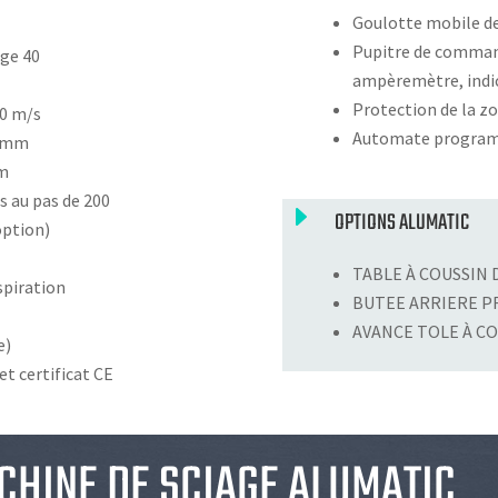
Goulotte mobile de
Pupitre de comman
ge 40
ampèremètre, indi
Protection de la z
60 m/s
Automate progra
0 mm
mm
es au pas de 200
E
OPTIONS ALUMATIC
option)
TABLE À COUSSIN D
spiration
BUTEE ARRIERE 
AVANCE TOLE À 
e)
et certificat CE
CHINE DE SCIAGE ALUMATIC