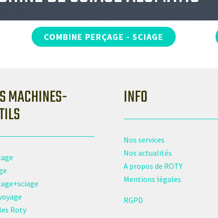
COMBINE PERÇAGE - SCIAGE
S MACHINES-
INFO
TILS
Nos services
Nos actualités
çage
A propos de ROTY
ge
Mentions légales
çage+sciage
voyage
RGPD
les Roty